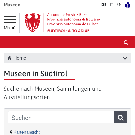
Springe direkt zur Hauptnavigation
Springe direkt zum Inhalt
Museen
DE
IT
EN
Menü
Su
Home
Museen in Südtirol
Suche nach Museen, Sammlungen und
Ausstellungsorten
Suchen
Kartenansicht