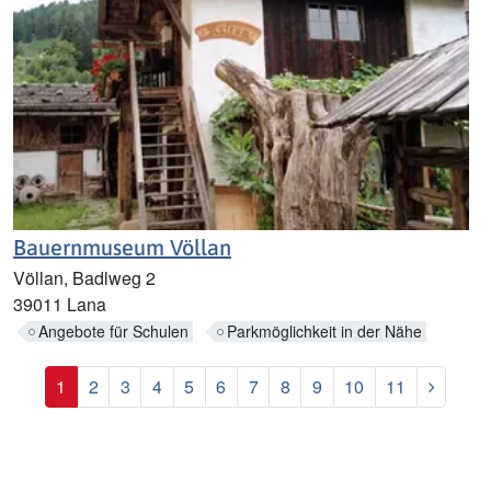
Bauernmuseum Völlan
Völlan, Badlweg 2
39011 Lana
Angebote für Schulen
Parkmöglichkeit in der Nähe
Nächst
1
2
3
4
5
6
7
8
9
10
11