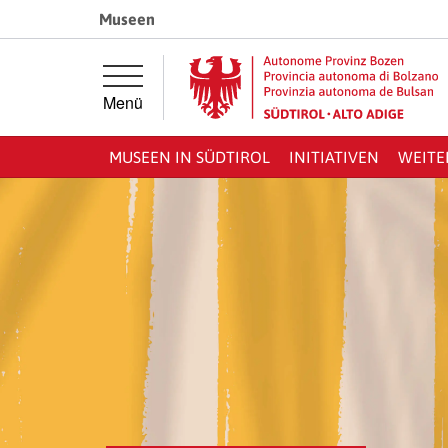
Springe direkt zur Hauptnavigation
Springe direkt zum Inhalt
Museen
Menü
MUSEEN IN SÜDTIROL
INITIATIVEN
WEITE